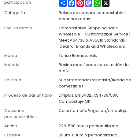
Share
Facebook
Pinterest
Mastodon
WhatsApp
X
participación
Categoría
Bolsas de compra compostables
personalizadas
English details
Compostable Shopping Bags
Wholesale – Customizable Service |
Meet AS4736 & AS5810 Standards –
Ideal for Brands and Wholesalers
Marca
Torise Biomaterials
Material
Resina modificada con almidón de
maíz
Solicitud
Supermercado/minorista/tienda de
comestibles
Proceso de dar un título
DINplus, EN13432, AS4736/5810,
Compostaje OK
Opciones
Color/tamaño/logotipo/embalaje
personalizables
Ancho
220-500 mm o personalizado
Espesor
20um-60um o personalizado