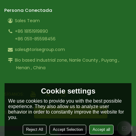
Persona Conectada
Sales Team
+86 18151919890
+86 0511-85598456
sales@torisegroup.com
Bio based industrial zone, Nanle County , Puyang ,
Henan , China
Cookie settings
SÍGANOS:
We use cookies to provide you with the best possible
experience. They also allow us to analyze user
SUSCRIPCIÓN
behavior in order to constantly improve the website for
you.
Reject All
Accept Selection
Accept all