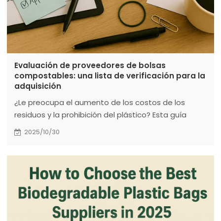
Evaluación de proveedores de bolsas
compostables: una lista de verificación para la
adquisición
¿Le preocupa el aumento de los costos de los
residuos y la prohibición del plástico? Esta guía
demuestra que las bolsas de basura compostables
2025/10/30
certificadas son una decisión estratégica de
compra, no solo una declaración ecológica.
Analizamos el verdadero retorno de la inversión:
reduzca los costos de recolección de residuos
hasta en un 30 %, elimine las multas por
incumplimiento y fortalezca su marca. Aprenda a
seleccionar productos con certificación BPI y