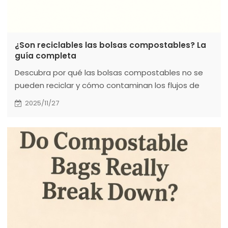
¿Son reciclables las bolsas compostables? La
guía completa
Descubra por qué las bolsas compostables no se
pueden reciclar y cómo contaminan los flujos de
reciclaje. Aprenda las diferencias cruciales entre los
2025/11/27
procesos de compostaje y reciclaje, los métodos
adecuados de eliminación mediante el compostaje
industrial y cómo Torise Biomaterials ofrece
soluciones compostables certificadas con las
certificaciones BPI y OK Compost para una
auténtica sostenibilidad.