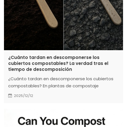
¿Cuánto tardan en descomponerse los
cubiertos compostables? La verdad tras el
tiempo de descomposición
¿Cuánto tardan en descomponerse los cubiertos
compostables? En plantas de compostaje
industrial, se descomponen en 3-6 meses, pero en
2025/12/12
compost doméstico o vertederos, puede tardar
años. Esta guía explica los factores clave (material,
entorno y certificación) que determinan este
tiempo. Aprenda los métodos correctos de