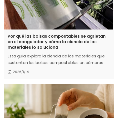
Por qué las bolsas compostables se agrietan
en el congelador y cómo la ciencia de los
materiales lo soluciona
Esta guía explora la ciencia de los materiales que
sustentan las bolsas compostables en cámaras
frigoríficas, centrándose específicamente en el
2026/1/14
rendimiento de las mezclas de PLA y PBAT.
Descubra por qué los bioenvases se vuelven frágiles
en el congelador y descubra consejos profesionales
de manipulación, como la regla del "templado",
para garantizar la frescura de los alimentos y la
integridad de las bolsas. Torise Biomaterials ofrece
información fiable para una cocina sin plásticos.