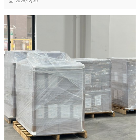
2025/12/30
puedes y qué no puedes compostar en casa,
exponiendo contaminantes comunes como el
plástico presente en las bolsitas de té. Aprende el
sencillo método de 3 pasos para crear compost
rico en nutrientes y descubre por qué elegir las
bolsas y bolsas compostables con certificación
ASTM D6400/EN13432 de TORISE es fundamental
para un sistema de gestión de residuo