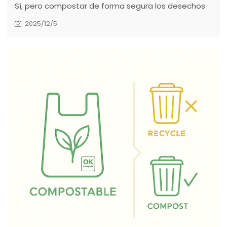
Sí, pero compostar de forma segura los desechos
de las mascotas requiere técnicas específicas
2025/12/5
para eliminar los patógenos. Esta guía explica el
papel esencial de las bolsas compostables
certificadas para crear un sistema higiénico y sin
plástico. Aprenda a gestionar eficazmente un
compostador dedicado y descubra por qué las
bolsas para excrementos de perro con certificación
BPI de Torise Biomaterials son la solución fiable y
ecológica para convertir