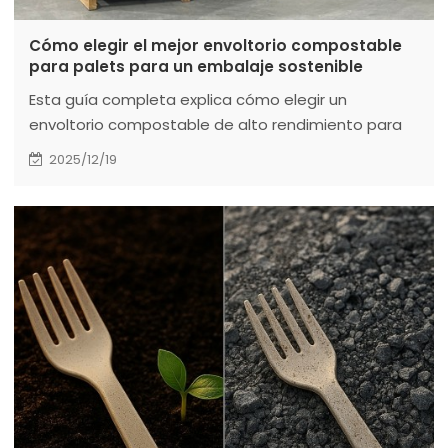
Cómo elegir el mejor envoltorio compostable
para palets para un embalaje sostenible
Esta guía completa explica cómo elegir un
envoltorio compostable de alto rendimiento para
pallets que iguala o supera la durabilidad y
2025/12/19
elasticidad del plástico tradicional, a la vez que
ofrece un verdadero compostaje industrial.
Conozca las certificaciones clave (ASTM
D6400/EN13432), la ciencia de los materiales detrás
de las mezclas de PLA/PBAT, el costo total de
propiedad y las estrategias de implementación
para la transición a soluciones de embalaje
sostenibles que reducen el impacto ambienta