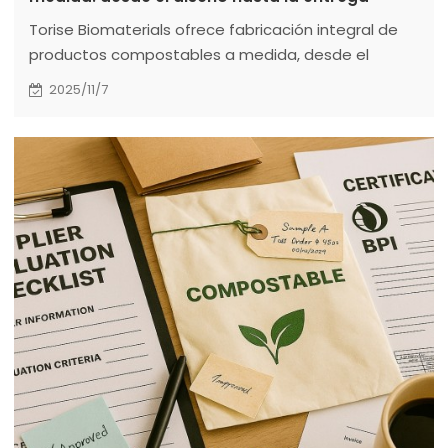
Torise Biomaterials ofrece fabricación integral de
productos compostables a medida, desde el
diseño hasta la entrega. Ayudamos a mayoristas y
2025/11/7
marcas a crear soluciones de embalaje sostenibles
utilizando materiales certificados como PLA y PBAT.
Nuestro proceso incluye consultoría, muestreo,
producción en masa y logística. Con más de 14
años de experiencia y una planta de 50 000 m²,
ofrecemos servicios flexibles de OEM/ODM con un
pedido mínimo de 500 kg. Apueste por alternativas
ecológicas sin ren