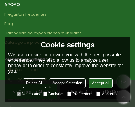
APOYO
Preguntas frecuentes
Blog
Calendario de exposiciones mundiales
Catálogo de productos
Cookie settings
We use cookies to provide you with the best possible
Persona Conectada
experience. They also allow us to analyze user
behavior in order to constantly improve the website for
Sales Team
you.
+86 18151919890
Reject All
Accept Selection
Accept all
+86 0511-85598456
Conecta Ahora
Añadir A La Lista De Deseos
Necessary
Analytics
Preferences
Marketing
sales@torisegroup.com
Bio based industrial zone, Nanle County , Puyang ,
Henan , China