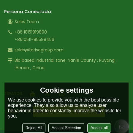
Persona Conectada
Sales Team
+86 18151919890
+86 0511-85598456
sales@torisegroup.com
Bio based industrial zone, Nanle County , Puyang ,
Henan , China
Cookie settings
SÍGANOS:
We use cookies to provide you with the best possible
experience. They also allow us to analyze user
behavior in order to constantly improve the website for
SUSCRIPCIÓN
you.
Reject All
Accept Selection
Accept all