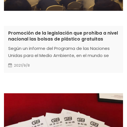
Promoción de la legislación que prohíba a nivel
nacional las bolsas de plástico gratuitas
Según un informe del Programa de las Naciones
Unidas para el Medio Ambiente, en el mundo se
producen más de 9.000 millones de toneladas de
2021/9/8
bolsas de plástico, de las que solo el 9% se recicla y
alrededor del 12% se incinera. El 79% restante acaba
en vertederos o en el medio ambiente natural. Su
degradación lleva mucho tiempo, incluso 400-500
años, lo que puede tener un impacto en todo el
ecosistema. Para solucionar este problema,
muchos países han empezado a tomar medidas y
a prohibir las bolsas