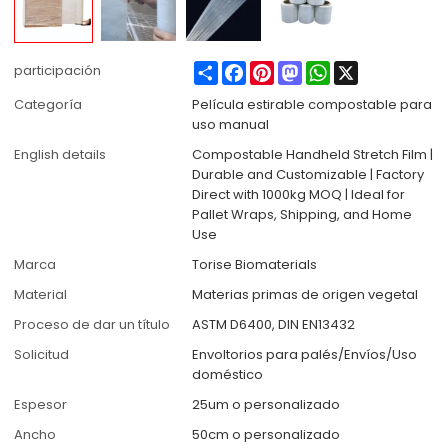
Share
Facebook
Pinterest
Mastodon
WhatsApp
X
participación
Categoría
Película estirable compostable para
uso manual
English details
Compostable Handheld Stretch Film |
Durable and Customizable | Factory
Direct with 1000kg MOQ | Ideal for
Pallet Wraps, Shipping, and Home
Use
Marca
Torise Biomaterials
Material
Materias primas de origen vegetal
Proceso de dar un título
ASTM D6400, DIN EN13432
Solicitud
Envoltorios para palés/Envíos/Uso
doméstico
Espesor
25um o personalizado
Ancho
50cm o personalizado