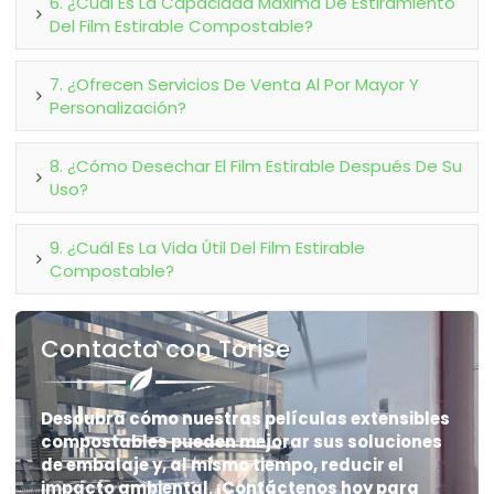
6. ¿Cuál Es La Capacidad Máxima De Estiramiento
Del Film Estirable Compostable?
7. ¿Ofrecen Servicios De Venta Al Por Mayor Y
Personalización?
8. ¿Cómo Desechar El Film Estirable Después De Su
Uso?
9. ¿Cuál Es La Vida Útil Del Film Estirable
Compostable?
Contacta con Torise
Descubra cómo nuestras películas extensibles
compostables pueden mejorar sus soluciones
de embalaje y, al mismo tiempo, reducir el
impacto ambiental. ¡Contáctenos hoy para