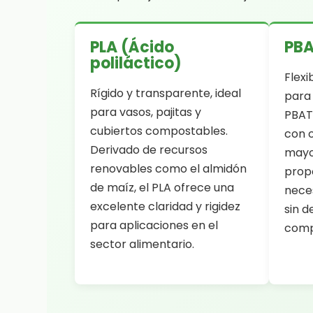
PLA (Ácido
PB
poliláctico)
Flexi
Rígido y transparente, ideal
para 
para vasos, pajitas y
PBAT
cubiertos compostables.
con 
Derivado de recursos
mayor
renovables como el almidón
propo
de maíz, el PLA ofrece una
nece
excelente claridad y rigidez
sin d
para aplicaciones en el
comp
sector alimentario.