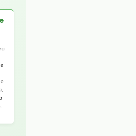
e
ra
es
te
e,
a
.