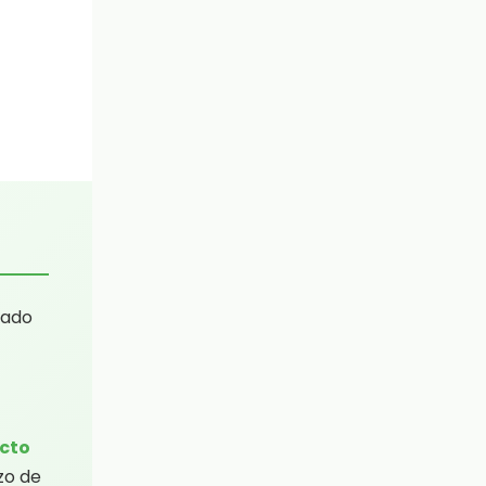
tado
acto
zo de