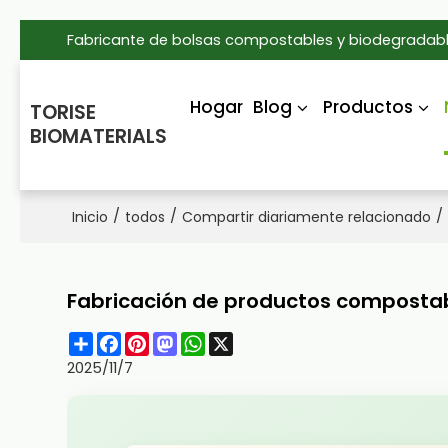
Fabricante de bolsas compostables y biodegradabl
Hogar
Blog
Productos
TORISE
BIOMATERIALS
/
/
/
Inicio
todos
Compartir diariamente relacionado
Fabricación de productos compostab
Share
Facebook
Pinterest
Mastodon
WhatsApp
X
2025/11/7