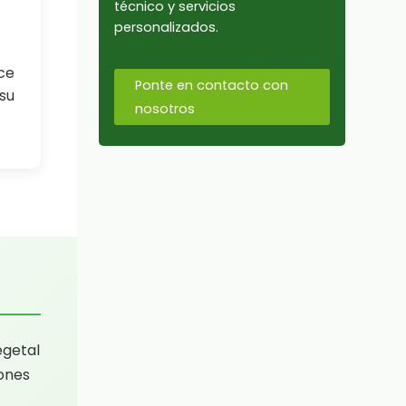
técnico y servicios
personalizados.
ce
Ponte en contacto con
su
nosotros
egetal
ones