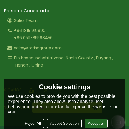
Persona Conectada
Sales Team
+86 18151919890
+86 0511-85598456
sales@torisegroup.com
Bio based industrial zone, Nanle County , Puyang ,
Henan , China
Cookie settings
SÍGANOS:
We use cookies to provide you with the best possible
experience. They also allow us to analyze user
behavior in order to constantly improve the website for
SUSCRIPCIÓN
you.
Reject All
Accept Selection
Accept all