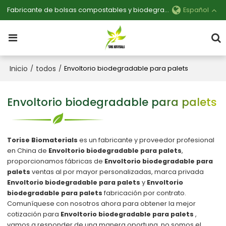
Fabricante de bolsas compostables y biodegradables personalizables
Español
Inicio
todos
/
/
Envoltorio biodegradable para palets
Envoltorio biodegradable para palets
Torise Biomaterials
es un fabricante y proveedor profesional
en China de
Envoltorio biodegradable para palets
,
proporcionamos fábricas de
Envoltorio biodegradable para
palets
ventas al por mayor personalizadas, marca privada
Envoltorio biodegradable para palets
y
Envoltorio
biodegradable para palets
fabricación por contrato.
Comuníquese con nosotros ahora para obtener la mejor
cotización para
Envoltorio biodegradable para palets
,
vamos a responder de una manera oportuna, no somos el