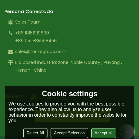
Persona Conectada
Sales Team
+86 18151919890
+86 0511-85598456
sales@torisegroup.com
Bio based industrial zone, Nanle County , Puyang ,
Henan , China
Cookie settings
SÍGANOS:
We use cookies to provide you with the best possible
experience. They also allow us to analyze user
behavior in order to constantly improve the website for
SUSCRIPCIÓN
you.
Reject All
Accept Selection
Accept all