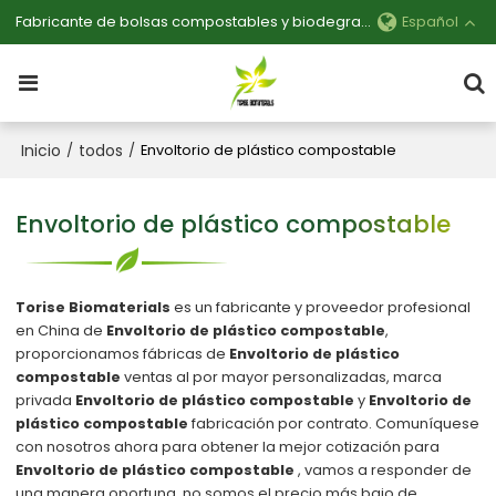
Fabricante de bolsas compostables y biodegradables personalizables
Español
Inicio
todos
/
/
Envoltorio de plástico compostable
Envoltorio de plástico compostable
Torise Biomaterials
es un fabricante y proveedor profesional
en China de
Envoltorio de plástico compostable
,
proporcionamos fábricas de
Envoltorio de plástico
compostable
ventas al por mayor personalizadas, marca
privada
Envoltorio de plástico compostable
y
Envoltorio de
plástico compostable
fabricación por contrato. Comuníquese
con nosotros ahora para obtener la mejor cotización para
Envoltorio de plástico compostable
, vamos a responder de
una manera oportuna, no somos el precio más bajo de