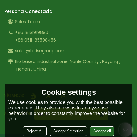
Persona Conectada
Sales Team
+86 18151919890
+86 0511-85598456
sales@torisegroup.com
Bio based industrial zone, Nanle County , Puyang ,
Henan , China
Cookie settings
SÍGANOS:
We use cookies to provide you with the best possible
experience. They also allow us to analyze user
behavior in order to constantly improve the website for
SUSCRIPCIÓN
you.
Reject All
Accept Selection
Accept all