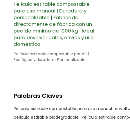
Película estirable compostable
para uso manual | Duradera y
personalizable | Fabricada
directamente de fábrica con un
pedido mínimo de 1000 kg | Ideal
para envolver palés, envíos y uso
doméstico
Película estirable compostable portátil |
Ecológica y duradera | Personalizable |
Cantidad mínima de pedido 1000 kg |
Suministro de fábrica | Envolturas para palés,
envío, uso doméstico
Palabras Claves
Película estirable compostable para uso manual
envoltu
película estirable biodegradable
Película estirable compo