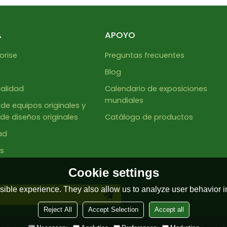
A
APOYO
orise
Preguntas frecuentes
Blog
calidad
Calendario de exposiciones
mundiales
de equipos originales y
de diseños originales
Catálogo de productos
ad
s
Cookie settings
ible experience. They also allow us to analyze user behavior in
Reject All
Accept Selection
Accept all