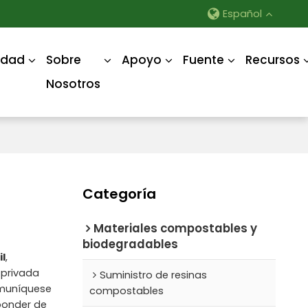
Español
lidad
Sobre
Apoyo
Fuente
Recursos
Nosotros
Categoría
Materiales compostables y
biodegradables
il
,
 privada
Suministro de resinas
omuníquese
compostables
ponder de