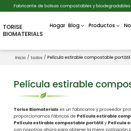
Fabricante de bolsas compostables y biodegradables 
Hogar
Blog
Productos
No
TORISE
BIOMATERIALS
/
/
Película estirable compostable portátil
Inicio
todos
Película estirable compos
Torise Biomaterials
es un fabricante y proveedor pro
proporcionamos fábricas de
Película estirable comp
Película estirable compostable portátil
y
Película e
con nosotros ahora para obtener la mejor cotización