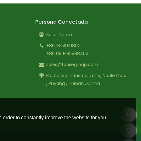
Persona Conectada
Sales Team
+86 18151919890
+86 0511-85598456
sales@torisegroup.com
Bio based industrial zone, Nanle County
, Puyang , Henan , China
 order to constantly improve the website for you.