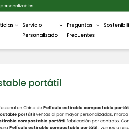
personalizables
ticias
Servicio
Preguntas
Sostenibi
Personalizado
Frecuentes
table portátil
fesional en China de
Película estirable compostable portát
ostable portátil
ventas al por mayor personalizadas, marca
stirable compostable portátil
fabricación por contrato. C
 para
Película estirable compostable portátil
, vamos a res